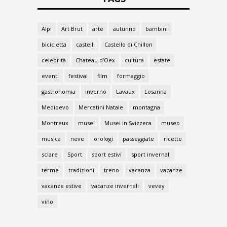
Alpi
Art Brut
arte
autunno
bambini
bicicletta
castelli
Castello di Chillon
celebrità
Chateau d’Oex
cultura
estate
eventi
festival
film
formaggio
gastronomia
inverno
Lavaux
Losanna
Medioevo
Mercatini Natale
montagna
Montreux
musei
Musei in Svizzera
museo
musica
neve
orologi
passeggiate
ricette
sciare
Sport
sport estivi
sport invernali
terme
tradizioni
treno
vacanza
vacanze
vacanze estive
vacanze invernali
vevey
vino