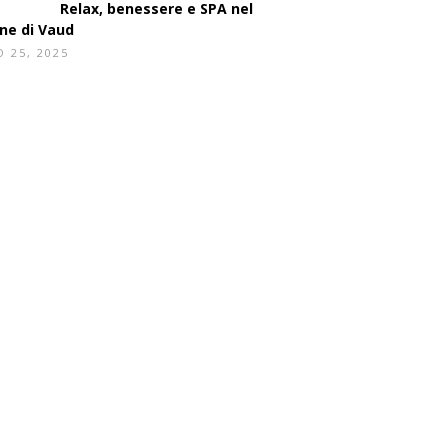
Segui su Instagram
NESSERE E TEMPO LIBERO
Lissitzky, Arp e gli Ismi
rte, 1925
E 16, 2025
Relax, benessere e SPA nel
ne di Vaud
 25, 2025