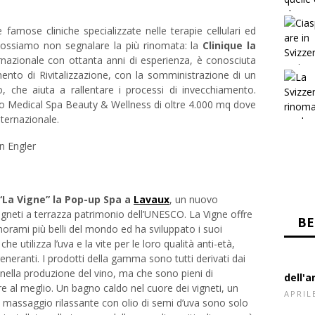
famose cliniche specializzate nelle terapie cellulari ed
possiamo non segnalare la più rinomata: la
Clinique la
rnazionale con ottanta anni di esperienza, è conosciuta
ento di Rivitalizzazione, con la somministrazione di un
o, che aiuta a rallentare i processi di invecchiamento.
ntro Medical Spa Beauty & Wellness di oltre 4.000 mq dove
nternazionale.
“La Vigne” la
Pop-up Spa a
Lavaux
, un nuovo
igneti a terrazza patrimonio dell’UNESCO. La Vigne offre
orami più belli del mondo ed ha sviluppato i suoi
he utilizza l’uva e la vite per le loro qualità anti-età,
generanti. I prodotti della gamma sono tutti derivati dai
i nella produzione del vino, ma che sono pieni di
e al meglio. Un bagno caldo nel cuore dei vigneti, un
 massaggio rilassante con olio di semi d’uva sono solo