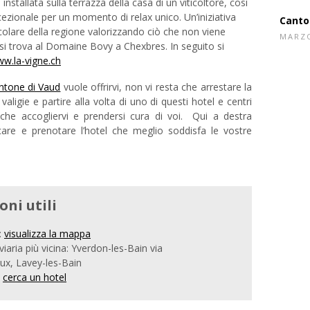
installata sulla terrazza della casa di un viticoltore, così
ccezionale per un momento di relax unico. Un’iniziativa
colare della regione valorizzando ciò che non viene
i trova al Domaine Bovy a Chexbres. In seguito si
BE
w.la-vigne.ch
ntone di Vaud
vuole offrirvi, non vi resta che arrestare la
e valigie e partire alla volta di uno di questi hotel e centri
dell'a
he accogliervi e prendersi cura di voi. Qui a destra
APRIL
rcare e prenotare l’hotel che meglio soddisfa le vostre
Canto
MARZO
ni utili
:
visualizza la mappa
viaria più vicina: Yverdon-les-Bain via
ux, Lavey-les-Bain
:
cerca un hotel