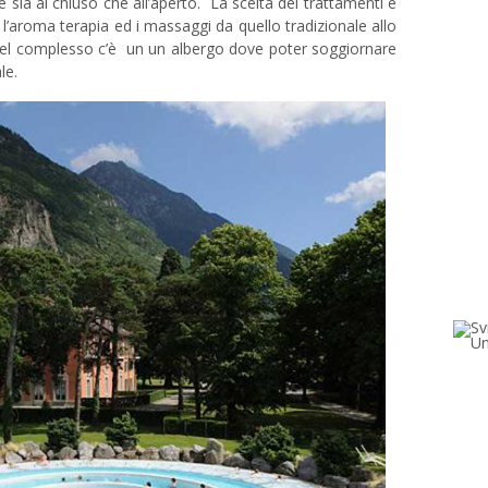
sia al chiuso che all’aperto. La scelta dei trattamenti è
favol
 l’aroma terapia ed i massaggi da quello tradizionale allo
DICEM
. Nel complesso c’è un un albergo dove poter soggiornare
le.
ponte
NOVEM