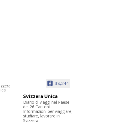
a
BRE 3, 2024
Peak Walk by Tissot, il
 sospeso che collega due vette
BRE 16, 2024
SEGUICI SU FACEBOOK