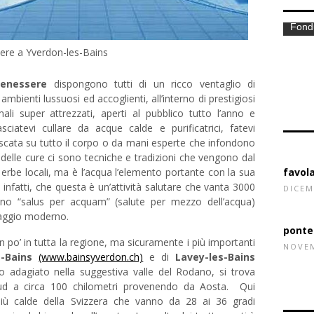
ere a Yverdon-les-Bains
Allogg
benessere
dispongono tutti di un ricco ventaglio di
mbienti lussuosi ed accoglienti, all’interno di prestigiosi
ali super attrezzati, aperti al pubblico tutto l’anno e
asciatevi cullare da acque calde e purificatrici, fatevi
scata su tutto il corpo o da mani esperte che infondono
delle cure ci sono tecniche e tradizioni che vengono dal
erbe locali, ma è l’acqua l’elemento portante con la sua
Fondu
i infatti, che questa è un’attività salutare che vanta 3000
vano “salus per acquam” (salute per mezzo dell’acqua)
aggio moderno.
 po’ in tutta la regione, ma sicuramente i più importanti
s-Bains
(www.bainsyverdon.ch)
e di
Lavey-les-Bains
mo adagiato nella suggestiva valle del Rodano, si trova
aud a circa 100 chilometri provenendo da Aosta. Qui
più calde della Svizzera che vanno da 28 ai 36 gradi