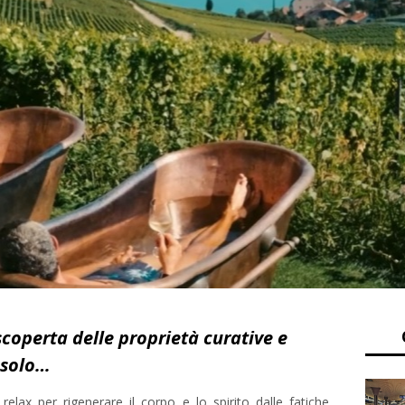
scoperta delle proprietà curative e
 solo…
elax per rigenerare il corpo e lo spirito dalle fatiche