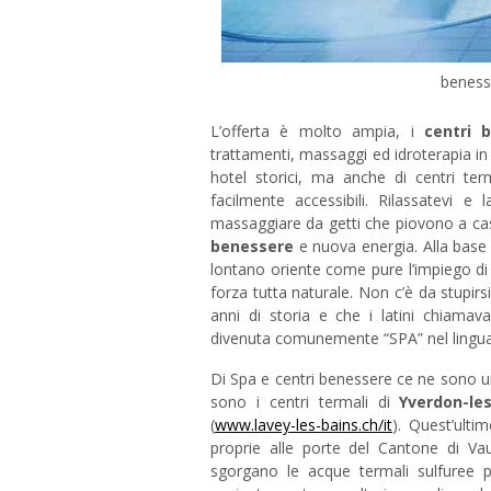
beness
L’offerta è molto ampia, i
centri 
trattamenti, massaggi ed idroterapia in a
hotel storici, ma anche di centri term
facilmente accessibili. Rilassatevi e l
massaggiare da getti che piovono a ca
benessere
e nuova energia. Alla base 
lontano oriente come pure l’impiego di 
forza tutta naturale. Non c’è da stupirs
anni di storia e che i latini chiama
divenuta comunemente “SPA” nel lingu
Di Spa e centri benessere ce ne sono un
sono i centri termali di
Yverdon-le
(
www.lavey-les-bains.ch/it
). Quest’ulti
proprie alle porte del Cantone di V
sgorgano le acque termali sulfuree 