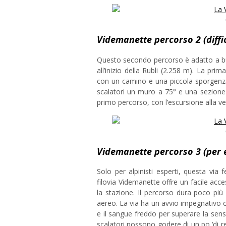
Videmanette percorso 2 (diffi
Questo secondo percorso è adatto a buo
all’inizio della Rubli (2.258 m). La prim
con un camino e una piccola sporgenza.
scalatori un muro a 75° e una sezione p
primo percorso, con l’escursione alla v
Videmanette percorso 3 (per e
Solo per alpinisti esperti, questa via f
filovia Videmanette offre un facile ac
la stazione. Il percorso dura poco più
aereo. La via ha un avvio impegnativo
e il sangue freddo per superare la sens
scalatori possono godere di un po ‘di 