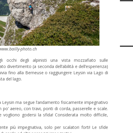
Fondu
ww.bailly-photo.ch
 occhi degli alpinisti una vista mozzafiato sulle
 divertimento (a seconda dell’abilità e dell’esperienza)
nivia fino alla Berneuse o raggiungere Leysin via Lago di
ta del lago.
a a Leysin ma segue l’andamento fisicamente impegnativo
n po’ aereo, con travi, ponti di corda, passerelle e scale.
 vogliono godersi la sfida! Considerata molto difficile,
ente più impegnativa, solo per scalatori forti! Le sfide