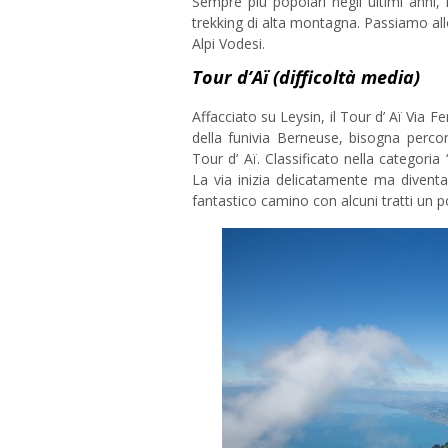
Sempre più popolari negli ultimi anni
trekking di alta montagna. Passiamo allo
Alpi Vodesi.
Tour d’Aï
(difficoltà media)
Affacciato su Leysin, il Tour d’ Aï Via F
della funivia Berneuse, bisogna perco
Tour d’ Aï. Classificato nella categoria 
La via inizia delicatamente ma diventa
fantastico camino con alcuni tratti un po