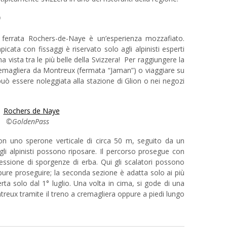
)
a ferrata Rochers-de-Naye è un’esperienza mozzafiato.
ata con fissaggi è riservato solo agli alpinisti esperti
a vista tra le più belle della Svizzera! Per raggiungere la
remagliera da Montreux (fermata “Jaman”) o viaggiare su
può essere noleggiata alla stazione di Glion o nei negozi
©GoldenPass
on uno sperone verticale di circa 50 m, seguito da un
li alpinisti possono riposare. Il percorso prosegue con
essione di sporgenze di erba. Qui gli scalatori possono
ppure proseguire; la seconda sezione è adatta solo ai più
ta solo dal 1° luglio. Una volta in cima, si gode di una
treux tramite il treno a cremagliera oppure a piedi lungo