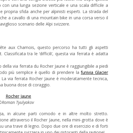
 con una lunga sezione verticale e una scala difficile a
 e propria sfida anche per alpinisti esperti. La strada del
che a cavallo di una mountain bike in una corsa verso il
iglioso scenario delle Alpi svizzere.
ête aux Chamois, questo percorso ha tutti gli aspetti
Classificata tra le ‘difficili’, questa via ferrata è adatta
io della via ferrata du Rocher Jaune è raggiungibile a piedi
modo più semplice è quello di prendere la
funivia Glacier
di. La via ferrata Rocher Jaune è moderatamente tecnica,
na buona dose di coraggio.
©Roman Tyulyakov
ia, in alcune parti comodo e in altre molto stretto.
ezione attraverso il Rocher Jaune, nella mini-grotta dove è
u una trave di legno. Dopo due ore di esercizio e di forti
ipicamente svizzera in uno dei ristoranti della regione!