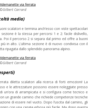
©Gilbert Carrard
coltà media)
ni scalatori e termina anch’esso con viste spettacolari
a sezione è la stessa per percorsi 1 e 2: facile dislivello,
 Poi il percorso 2 si separa dal primo ed offre a buoni
iù in alto. L’ultima sezione è di nuovo condivisa con il
etta ripagata dallo splendido panorama alpino.
©Gilbert Carrard
sperti)
errata diletta scalatori alla ricerca di forti emozioni! La
cesso e le attrezzature possono essere noleggiate presso
 di un’ora di arrampicata e si configura come tecnico e
 con un grande camino che richiede competenze tecniche
azione di essere nel vuoto. Dopo l’uscita dal camino, gli
respiro con una cengia erbosa più facile. Ma dopo questa