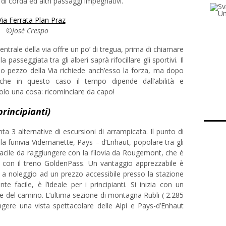
i corda ed altri passaggi impegnativi.
©José Crespo
entrale della via offre un po’ di tregua, prima di chiamare
 passeggiata tra gli alberi saprà rifocillare gli sportivi. Il
mo pezzo della Via richiede anch’esso la forza, ma dopo
he in questo caso il tempo dipende dall’abilità e
 solo una cosa: ricominciare da capo!
rincipianti)
a 3 alternative di escursioni di arrampicata. Il punto di
la funivia Videmanette, Pays – d’Enhaut, popolare tra gli
 facile da raggiungere con la filovia da Rougemont, che è
ali con il treno GoldenPass. Un vantaggio apprezzabile è
re a noleggio ad un prezzo accessibile presso la stazione
nte facile, è l’ideale per i principianti. Si inizia con un
e del camino. L’ultima sezione di montagna Rubli ( 2.285
ngere una vista spettacolare delle Alpi e Pays-d’Enhaut