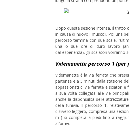
lungo la strada comprendono un ponte d
Dopo questa sezione intensa, il tratto c
in causa di nuovo i muscoli. Poi una bella
percorso termina con due scale, l’ulti
una o due ore di duro lavoro (anc
dall’esperienza), gli scalatori vorranno
Videmanette percorso 1 (per p
Videmanette è la via ferrata che present
partenza è a 5 minuti dalla stazione del
appassionati di vie ferrate e sciatori e
a sua volta collegata alle vie princip
anche la disponibilità delle attrezzatu
della funivia. Il percorso 1, relativame
dislivello leggero, compresa una sezion
m ) si completa a piedi fino a raggiu
all’arrivo.