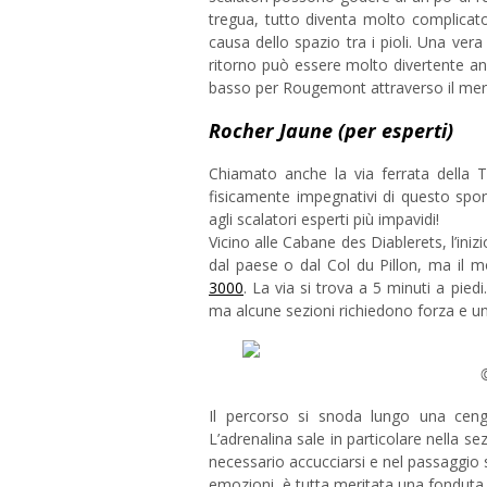
tregua, tutto diventa molto complicato
causa dello spazio tra i pioli. Una vera
ritorno può essere molto divertente an
basso per Rougemont attraverso il merav
Rocher Jaune (per esperti)
Chiamato anche la via ferrata della T
fisicamente impegnativi di questo sport. 
agli scalatori esperti più impavidi!
Vicino alle Cabane des Diablerets, l’iniz
dal paese o dal Col du Pillon, ma il 
3000
. La via si trova a 5 minuti a pie
ma alcune sezioni richiedono forza e u
Il percorso si snoda lungo una ceng
L’adrenalina sale in particolare nella s
necessario accucciarsi e nel passaggio s
emozioni, è tutta meritata una fonduta t