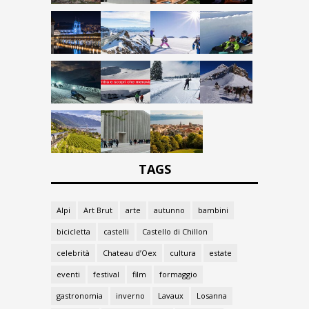
TAGS
Alpi
Art Brut
arte
autunno
bambini
bicicletta
castelli
Castello di Chillon
celebrità
Chateau d’Oex
cultura
estate
eventi
festival
film
formaggio
gastronomia
inverno
Lavaux
Losanna