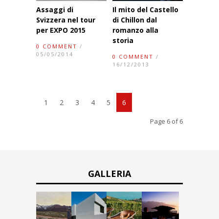
Assaggi di
Il mito del Castello
Svizzera nel tour
di Chillon dal
per EXPO 2015
romanzo alla
storia
0 COMMENT
/
05/05/2014
0 COMMENT
/
16/12/2013
1
2
3
4
5
6
Page 6 of 6
GALLERIA