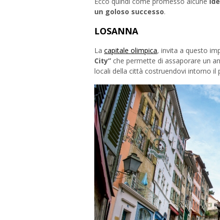
Ecco quindi come promesso alcune
id
un goloso successo
.
LOSANNA
La
capitale olimpica
, invita a questo im
City”
che permette di assaporare un anti
locali della città costruendovi intorno il 