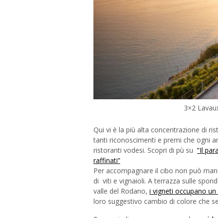
3×2 Lavaux
Qui vi è la più alta concentrazione di ris
tanti riconoscimenti e premi che ogni a
ristoranti vodesi. Scopri di pù su
“Il par
raffinati”
Per accompagnare il cibo non può manc
di viti e vignaioli. A terrazza sulle spon
valle del Rodano,
i vigneti occupano un 
loro suggestivo cambio di colore che seg