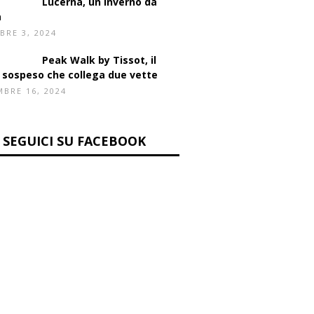
ta di formaggio
PROSSIMI EVENTI
Lucerna, un inverno da
a
BRE 3, 2024
Peak Walk by Tissot, il
 sospeso che collega due vette
BRE 16, 2024
SEGUICI SU FACEBOOK