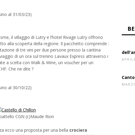
 sino al 31/03/23)
e, il villaggio di Lutry e l’hotel Rivage Lutry offrono
to alla scoperta della regione. Il pacchetto comprende :
stazione di tre vini per due persone presso la cantina
viaggio di un ora sul trenino Lavaux Express attraverso i
date a scelta con Walk & Wine, un voucher per un
CHF. Che ne dite ?
 sino al 30/10/22)
BE
dell'a
l battello CGN (c)Maude Rion
APRIL
za ecco una proposta per una bella
crociera