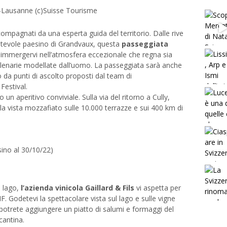
-Lausanne (c)Suisse Tourisme
ompagnati da una esperta guida del territorio. Dalle rive
incantevole paesino di Grandvaux, questa
passeggiata
 immergervi nell’atmosfera eccezionale che regna sia
illenarie modellate dall’uomo. La passeggiata sarà anche
to da punti di ascolto proposti dal team di
Festival.
o un aperitivo conviviale. Sulla via del ritorno a Cully,
 vista mozzafiato sulle 10.000 terrazze e sui 400 km di
 sino al 30/10/22)
l lago,
l’azienda vinicola Gaillard & Fils
vi aspetta per
F. Godetevi la spettacolare vista sul lago e sulle vigne
i potrete aggiungere un piatto di salumi e formaggi del
cantina.