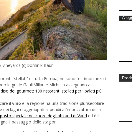
-vineyards (c)Dominik Baur
toranti “stellati” di tutta Europa, ne sono testimonianza i
nno le guide GaultMillau e Michelin assegnano ai
Allogg
adiso dei gourmet: 100 ristoranti stellati per i palati più
are il
vino
e la regione ha una tradizione plurisecolare
de dei laghi o aggrappati ai pendii all’imboccatura della
posto speciale nel cuore degli abitanti di Vaud
ed è il
na il passaggio delle stagioni.