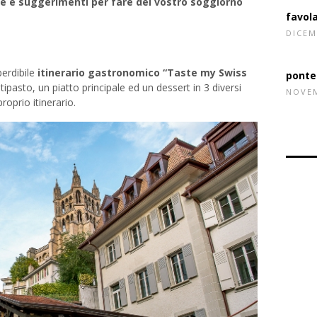
ee e suggerimenti per fare del vostro soggiorno
Fondu
perdibile
itinerario gastronomico “Taste my Swiss
pasto, un piatto principale ed un dessert in 3 diversi
proprio itinerario.
favol
DICEM
ponte
NOVEM