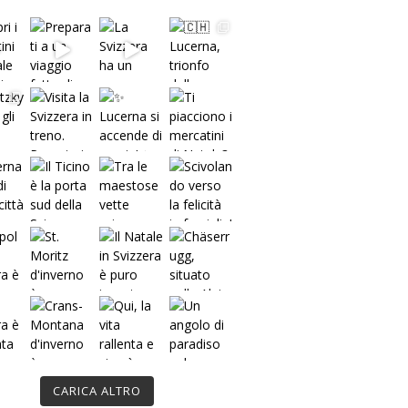
SEGUICI SU INSTAGRAM
svizzeraunica
Diario di viaggi nel Paese dei 26
Cantoni. Idee e consigli pratici per
viaggiare, studiare e lavorare in
Svizzera