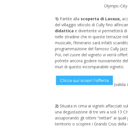
Olympic-City
1)
Partite alla
scoperta di Lavaux,
acc
del villaggio viticolo di Cully fino all’
didattica
e divertente vi permetterà di
nelle stradine che in queste terrazze m
musicale, l’itinerario sarà infatti scandi
programmazione del famoso Cully Jazz 
Poi, nel cuore del vigneto vi verrà offert
potrete ancora godere nuovamente della
muri di questo incomparabile vigneto.
(valida
2)
Situata in cima ai vigneti affacciati su
una degustazione di tre vini a soli 13 CH
assaporando gli ottimi “nettari” ai qual
territorio o scoprire i Grands Crus della 